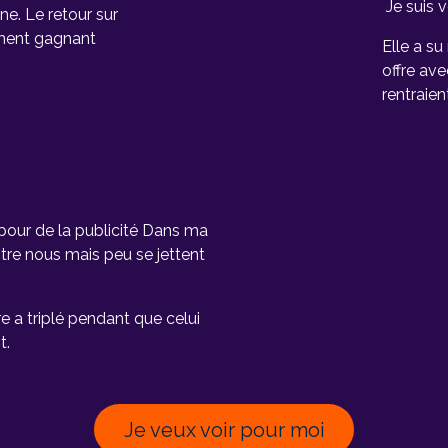
Je suis v
ne. Le retour sur
ement gagnant
Elle a s
offre ave
rentraien
e pour de la publicité Dans ma
ntre nous mais peu se jettent
fre a triplé pendant que celui
t.
Je veux voir pour moi