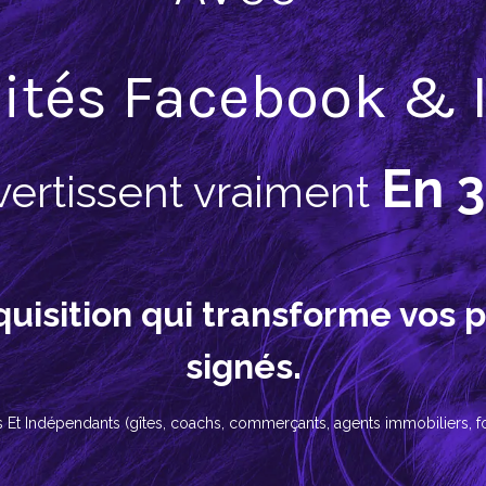
cités Facebook &
En 3
vertissent vraiment
uisition qui transforme vos p
signés.
s Et Indépendants (gîtes, coachs, commerçants, agents immobiliers, fo